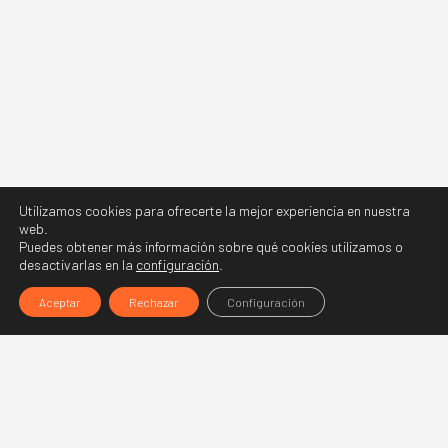
Utilizamos cookies para ofrecerte la mejor experiencia en nuestra
web.
Puedes obtener más información sobre qué cookies utilizamos o
desactivarlas en la
configuración
.
Aceptar
Rechazar
Configuración