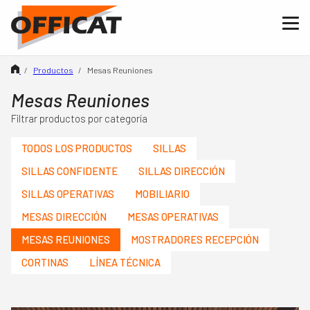
Me
Me
Productos
Mesas Reuniones
Inicio
Nosotros
Mesas Reuniones
Productos
Filtrar productos por categoría
Mobiliario
TODOS LOS PRODUCTOS
SILLAS
Sillas
SILLAS CONFIDENTE
SILLAS DIRECCIÓN
Cortinas
SILLAS OPERATIVAS
MOBILIARIO
Catálogos
MESAS DIRECCIÓN
MESAS OPERATIVAS
Tienda Online
MESAS REUNIONES
MOSTRADORES RECEPCIÓN
Contacto
CORTINAS
LÍNEA TÉCNICA
CA
ES