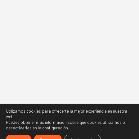
Utilizamos cookies para ofrecerte la mejor experiencia en nuestra
web.
Puedes obtener más información sobre qué cookies utilizamos o
desactivarlas en la
configuración
.