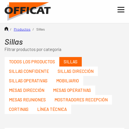
Me
Me
Productos
Sillas
Inicio
Nosotros
Sillas
Productos
Filtrar productos por categoría
Mobiliario
TODOS LOS PRODUCTOS
SILLAS
Sillas
SILLAS CONFIDENTE
SILLAS DIRECCIÓN
Cortinas
SILLAS OPERATIVAS
MOBILIARIO
Catálogos
MESAS DIRECCIÓN
MESAS OPERATIVAS
Tienda Online
MESAS REUNIONES
MOSTRADORES RECEPCIÓN
Contacto
CORTINAS
LÍNEA TÉCNICA
CA
ES